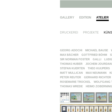
GALLERY
EDITION
ATELIER
DRUCKEREI
PROJEKTE
KÜNS
GEORG ADOCHI
MICHAEL BAUSE
MAX BÄCHER
GOTTFRIED BÖHM
S
SIR NORMAN FOSTER
GALLI
LUDG
THOMAS HUBER
JOCHEM JOURDAN
STEFAN KUERTEN
THEO KUIJPERS
MATT MULLICAN
MAX NEUMANN
K
PETER REUTER
GERHARD RICHTER
ROSEMARIE TROCKEL
WOLFGANG 
THOMAS WREDE
HEIMO ZOBERNIN