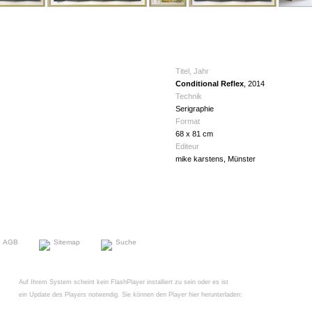
Titel, Jahr
Conditional Reflex
, 2014
Technik
Serigraphie
Format
68 x 81 cm
Editeur
mike karstens, Münster
AGB
Sitemap
Suche
Auf Ihrem System scheint kein FlashPlayer installiert zu sein oder es ist
ein Update des Players notwendig. Sie können den Player hier herunterladen: