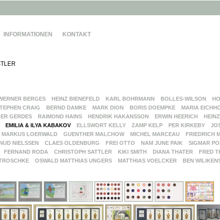
INFORMATIONEN
KONTAKT
TLER
WERNER BERGES
HEINZ BIENEFELD
KARL BOHRMANN
BOLLES-WILSON
HO
TEPHEN CRAIG
BERND DAMKE
MARK DION
BORIS DOEMPKE
MARIA EICHH
ER GERDES
RAIMOND HAINS
HENDRIK HAKANSSON
ERWIN HEERICH
HEINZ
EMILIA & ILYA KABAKOV
ELLSWORT KELLY
ZAMP KELP
PER KIRKEBY
JO
MARKUS LOERWALD
GUENTHER MALCHOW
MICHEL MARCEAU
FRIEDRICH 
NUD NIELSSEN
CLAES OLDENBURG
FREI OTTO
NAM JUNE PAIK
SIGMAR PO
FERNAND RODA
CHRISTOPH SATTLER
KIKI SMITH
DIANA THATER
FRED T
TROSCHKE
OSWALD MATTHIAS UNGERS
MATTHIAS VOELCKER
BEN WILIKEN
G