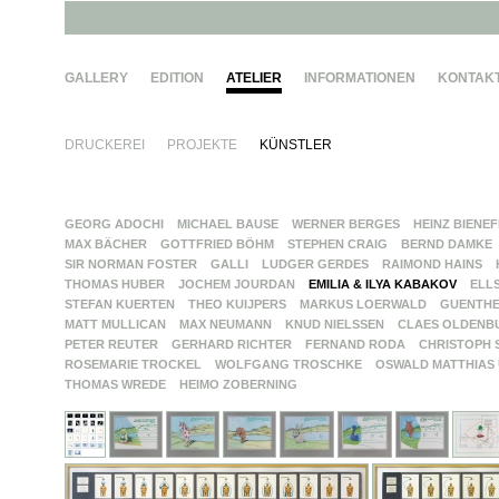
GALLERY
EDITION
ATELIER
INFORMATIONEN
KONTAK
DRUCKEREI
PROJEKTE
KÜNSTLER
GEORG ADOCHI
MICHAEL BAUSE
WERNER BERGES
HEINZ BIENE
MAX BÄCHER
GOTTFRIED BÖHM
STEPHEN CRAIG
BERND DAMKE
SIR NORMAN FOSTER
GALLI
LUDGER GERDES
RAIMOND HAINS
THOMAS HUBER
JOCHEM JOURDAN
EMILIA & ILYA KABAKOV
ELL
STEFAN KUERTEN
THEO KUIJPERS
MARKUS LOERWALD
GUENTH
MATT MULLICAN
MAX NEUMANN
KNUD NIELSSEN
CLAES OLDENB
PETER REUTER
GERHARD RICHTER
FERNAND RODA
CHRISTOPH 
ROSEMARIE TROCKEL
WOLFGANG TROSCHKE
OSWALD MATTHIAS
THOMAS WREDE
HEIMO ZOBERNING