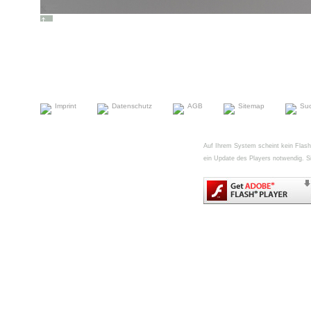
Imprint
Datenschutz
AGB
Sitemap
Su
Auf Ihrem System scheint kein FlashPl
ein Update des Players notwendig. Si