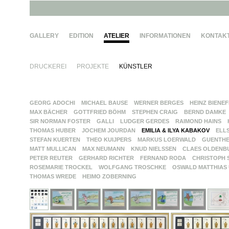
GALLERY
EDITION
ATELIER
INFORMATIONEN
KONTAK
DRUCKEREI
PROJEKTE
KÜNSTLER
GEORG ADOCHI
MICHAEL BAUSE
WERNER BERGES
HEINZ BIENE
MAX BÄCHER
GOTTFRIED BÖHM
STEPHEN CRAIG
BERND DAMKE
SIR NORMAN FOSTER
GALLI
LUDGER GERDES
RAIMOND HAINS
THOMAS HUBER
JOCHEM JOURDAN
EMILIA & ILYA KABAKOV
ELL
STEFAN KUERTEN
THEO KUIJPERS
MARKUS LOERWALD
GUENTH
MATT MULLICAN
MAX NEUMANN
KNUD NIELSSEN
CLAES OLDENB
PETER REUTER
GERHARD RICHTER
FERNAND RODA
CHRISTOPH 
ROSEMARIE TROCKEL
WOLFGANG TROSCHKE
OSWALD MATTHIAS
THOMAS WREDE
HEIMO ZOBERNING