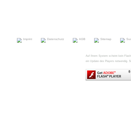
Imprint
Datenschutz
AGB
Sitemap
Su
Auf Ihrem System scheint kein FlashPl
ein Update des Players notwendig. Si