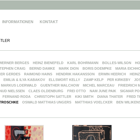
INFORMATIONEN
KONTAKT
TLER
WERNER BERGES
HEINZ BIENEFELD
KARL BOHRMANN
BOLLES-WILSON
HO
TEPHEN CRAIG
BERND DAMKE
MARK DION
BORIS DOEMPKE
MARIA EICHH
ER GERDES
RAIMOND HAINS
HENDRIK HAKANSSON
ERWIN HEERICH
HEINZ
EMILIA & ILYA KABAKOV
ELLSWORT KELLY
ZAMP KELP
PER KIRKEBY
JO
MARKUS LOERWALD
GUENTHER MALCHOW
MICHEL MARCEAU
FRIEDRICH 
NUD NIELSSEN
CLAES OLDENBURG
FREI OTTO
NAM JUNE PAIK
SIGMAR PO
FERNAND RODA
CHRISTOPH SATTLER
KIKI SMITH
DIANA THATER
FRED T
TROSCHKE
OSWALD MATTHIAS UNGERS
MATTHIAS VOELCKER
BEN WILIKEN
G