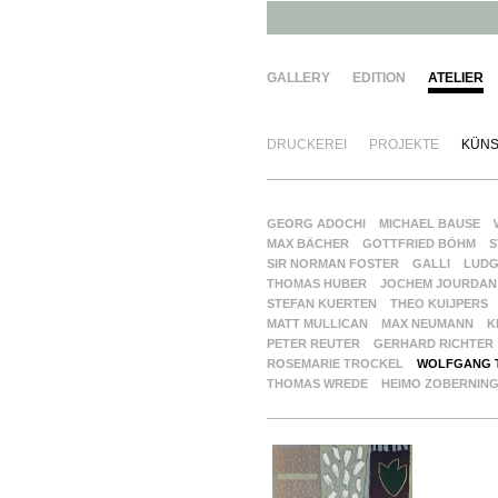
GALLERY
EDITION
ATELIER
DRUCKEREI
PROJEKTE
KÜNS
GEORG ADOCHI
MICHAEL BAUSE
MAX BÄCHER
GOTTFRIED BÖHM
S
SIR NORMAN FOSTER
GALLI
LUDG
THOMAS HUBER
JOCHEM JOURDAN
STEFAN KUERTEN
THEO KUIJPERS
MATT MULLICAN
MAX NEUMANN
K
PETER REUTER
GERHARD RICHTER
ROSEMARIE TROCKEL
WOLFGANG 
THOMAS WREDE
HEIMO ZOBERNIN