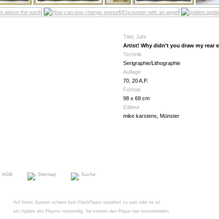
Titel, Jahr
Artist! Why didn’t you draw my rear 
Technik
Serigraphie/Lithographie
Auflage
70, 20 A.P.
Format
98 x 68 cm
Editeur
mike karstens, Münster
AGB
Sitemap
Suche
Auf Ihrem System scheint kein FlashPlayer installiert zu sein oder es ist
ein Update des Players notwendig. Sie können den Player hier herunterladen: