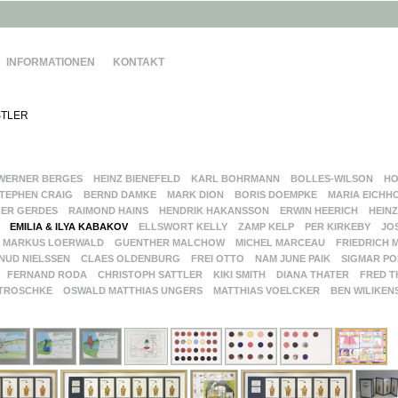
INFORMATIONEN
KONTAKT
TLER
WERNER BERGES
HEINZ BIENEFELD
KARL BOHRMANN
BOLLES-WILSON
HO
TEPHEN CRAIG
BERND DAMKE
MARK DION
BORIS DOEMPKE
MARIA EICHH
ER GERDES
RAIMOND HAINS
HENDRIK HAKANSSON
ERWIN HEERICH
HEINZ
EMILIA & ILYA KABAKOV
ELLSWORT KELLY
ZAMP KELP
PER KIRKEBY
JO
MARKUS LOERWALD
GUENTHER MALCHOW
MICHEL MARCEAU
FRIEDRICH 
NUD NIELSSEN
CLAES OLDENBURG
FREI OTTO
NAM JUNE PAIK
SIGMAR PO
FERNAND RODA
CHRISTOPH SATTLER
KIKI SMITH
DIANA THATER
FRED T
TROSCHKE
OSWALD MATTHIAS UNGERS
MATTHIAS VOELCKER
BEN WILIKEN
G