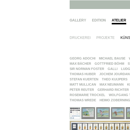
GALLERY
EDITION
ATELIER
DRUCKEREI
PROJEKTE
KÜNS
GEORG ADOCHI
MICHAEL BAUSE
MAX BÄCHER
GOTTFRIED BÖHM
S
SIR NORMAN FOSTER
GALLI
LUDG
THOMAS HUBER
JOCHEM JOURDAN
STEFAN KUERTEN
THEO KUIJPERS
MATT MULLICAN
MAX NEUMANN
K
PETER REUTER
GERHARD RICHTER
ROSEMARIE TROCKEL
WOLFGANG 
THOMAS WREDE
HEIMO ZOBERNIN