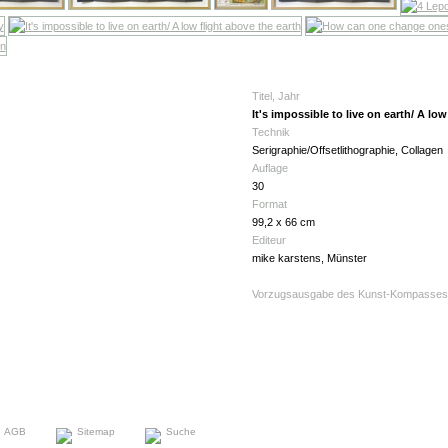
Titel, Jahr
It's impossible to live on earth/ A low
Technik
Serigraphie/Offsetlithographie, Collagen
Auflage
30
Format
99,2 x 66 cm
Editeur
mike karstens, Münster
Vorzugsausgabe des Kunst-Kompasses 2
AGB
Sitemap
Suche