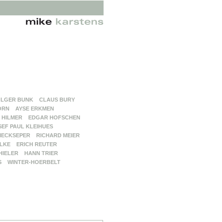
LGER BUNK
CLAUS BURY
ORN
AYSE ERKMEN
 HILMER
EDGAR HOFSCHEN
SEF PAUL KLEIHUES
MECKSEPER
RICHARD MEIER
LKE
ERICH REUTER
HIELER
HANN TRIER
S
WINTER-HOERBELT