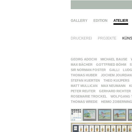
GALLERY
EDITION
ATELIER
DRUCKEREI
PROJEKTE
KÜNS
GEORG ADOCHI
MICHAEL BAUSE
MAX BÄCHER
GOTTFRIED BÖHM
S
SIR NORMAN FOSTER
GALLI
LUDG
THOMAS HUBER
JOCHEM JOURDAN
STEFAN KUERTEN
THEO KUIJPERS
MATT MULLICAN
MAX NEUMANN
K
PETER REUTER
GERHARD RICHTER
ROSEMARIE TROCKEL
WOLFGANG 
THOMAS WREDE
HEIMO ZOBERNIN