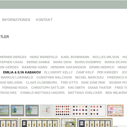
INFORMATIONEN
KONTAKT
TLER
WERNER BERGES
HEINZ BIENEFELD
KARL BOHRMANN
BOLLES-WILSON
HO
TEPHEN CRAIG
BERND DAMKE
MARK DION
BORIS DOEMPKE
MARIA EICHH
ER GERDES
RAIMOND HAINS
HENDRIK HAKANSSON
ERWIN HEERICH
HEINZ
EMILIA & ILYA KABAKOV
ELLSWORT KELLY
ZAMP KELP
PER KIRKEBY
JO
MARKUS LOERWALD
GUENTHER MALCHOW
MICHEL MARCEAU
FRIEDRICH 
NUD NIELSSEN
CLAES OLDENBURG
FREI OTTO
NAM JUNE PAIK
SIGMAR PO
FERNAND RODA
CHRISTOPH SATTLER
KIKI SMITH
DIANA THATER
FRED T
TROSCHKE
OSWALD MATTHIAS UNGERS
MATTHIAS VOELCKER
BEN WILIKEN
G