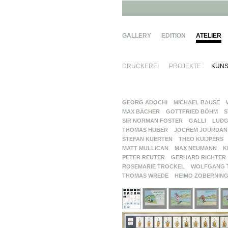
GALLERY
EDITION
ATELIER
DRUCKEREI
PROJEKTE
KÜNS
GEORG ADOCHI
MICHAEL BAUSE
MAX BÄCHER
GOTTFRIED BÖHM
S
SIR NORMAN FOSTER
GALLI
LUDG
THOMAS HUBER
JOCHEM JOURDAN
STEFAN KUERTEN
THEO KUIJPERS
MATT MULLICAN
MAX NEUMANN
K
PETER REUTER
GERHARD RICHTER
ROSEMARIE TROCKEL
WOLFGANG 
THOMAS WREDE
HEIMO ZOBERNIN