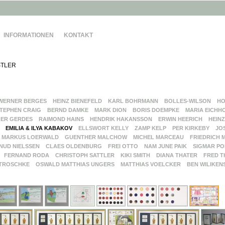
INFORMATIONEN
KONTAKT
TLER
WERNER BERGES
HEINZ BIENEFELD
KARL BOHRMANN
BOLLES-WILSON
HO
TEPHEN CRAIG
BERND DAMKE
MARK DION
BORIS DOEMPKE
MARIA EICHH
ER GERDES
RAIMOND HAINS
HENDRIK HAKANSSON
ERWIN HEERICH
HEINZ
EMILIA & ILYA KABAKOV
ELLSWORT KELLY
ZAMP KELP
PER KIRKEBY
JO
MARKUS LOERWALD
GUENTHER MALCHOW
MICHEL MARCEAU
FRIEDRICH 
NUD NIELSSEN
CLAES OLDENBURG
FREI OTTO
NAM JUNE PAIK
SIGMAR PO
FERNAND RODA
CHRISTOPH SATTLER
KIKI SMITH
DIANA THATER
FRED T
TROSCHKE
OSWALD MATTHIAS UNGERS
MATTHIAS VOELCKER
BEN WILIKEN
G