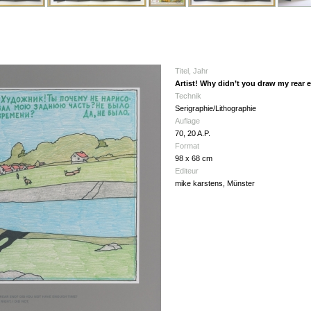
Titel, Jahr
Artist! Why didn’t you draw my rear 
Technik
Serigraphie/Lithographie
Auflage
70, 20 A.P.
Format
98 x 68 cm
Editeur
mike karstens, Münster