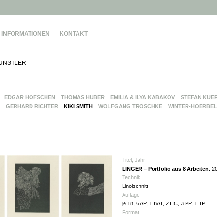
INFORMATIONEN
KONTAKT
ÜNSTLER
EDGAR HOFSCHEN
THOMAS HUBER
EMILIA & ILYA KABAKOV
STEFAN KUE
GERHARD RICHTER
KIKI SMITH
WOLFGANG TROSCHKE
WINTER-HOERBEL
Titel, Jahr
LINGER – Portfolio aus 8 Arbeiten
, 2
Technik
Linolschnitt
Auflage
je 18, 6 AP, 1 BAT, 2 HC, 3 PP, 1 TP
Format