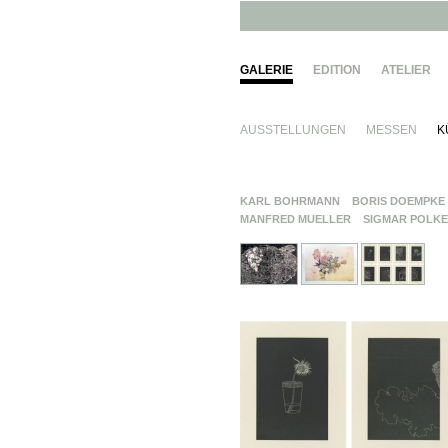
GALERIE
EDITION
ATELIER
AUSSTELLUNGEN
MESSEN
K
KARL BOHRMANN
BORIS DOEMPKE
MANFRED MUELLER
SIGMAR POLKE