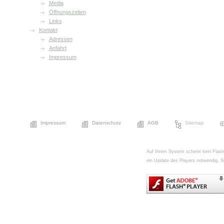
Media
Öffnungszeiten
Links
Kontakt
Adressen
Anfahrt
Impressum
Impressum
Datenschutz
AGB
Sitemap
Auf Ihrem System scheint kein FlashPl
ein Update des Players notwendig. Si