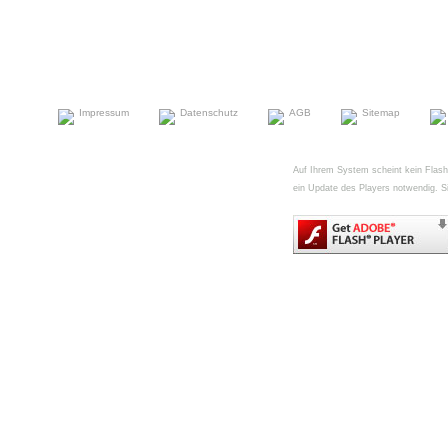
Impressum
Datenschutz
AGB
Sitemap
Auf Ihrem System scheint kein FlashPl
ein Update des Players notwendig. Si