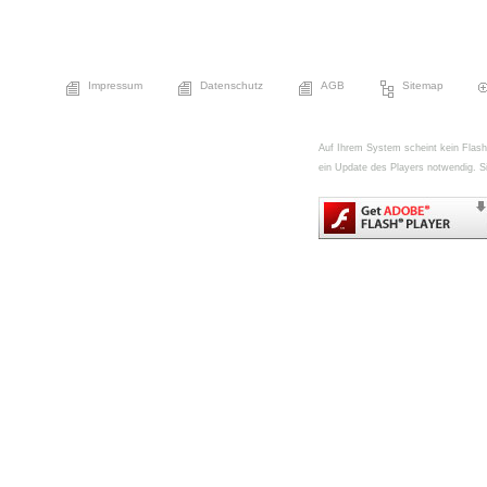
Impressum
Datenschutz
AGB
Sitemap
Auf Ihrem System scheint kein FlashPl
ein Update des Players notwendig. Si