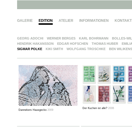
GALERIE
EDITION
ATELIER
INFORMATIONEN
KONTAKT
GEORG ADOCHI
WERNER BERGES
KARL BOHRMANN
BOLLES-WI
HENDRIK HAKANSSON
EDGAR HOFSCHEN
THOMAS HUBER
EMILI
SIGMAR POLKE
KIKI SMITH
WOLFGANG TROSCHKE
BEN WILIKEN
Der Kuchen ist alle?
2006
Dannekers Hausgecko
2009