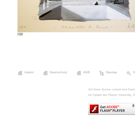
Imprint
Datenschutz
AGB
Sitemap
S
Auf Ihrem System scheint kein FlashPl
ein Update des Players notwendig. Si