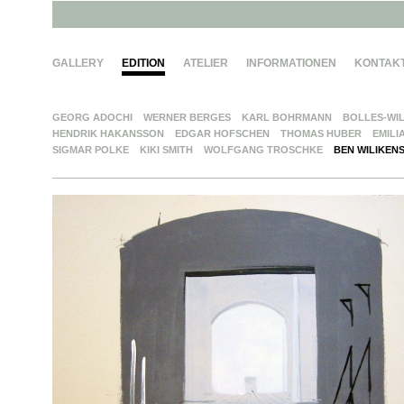
GALLERY
EDITION
ATELIER
INFORMATIONEN
KONTAK
GEORG ADOCHI
WERNER BERGES
KARL BOHRMANN
BOLLES-WI
HENDRIK HAKANSSON
EDGAR HOFSCHEN
THOMAS HUBER
EMILI
SIGMAR POLKE
KIKI SMITH
WOLFGANG TROSCHKE
BEN WILIKEN